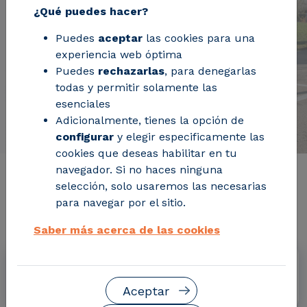
¿Qué puedes hacer?
Puedes
aceptar
las cookies para una
experiencia web óptima
Puedes
rechazarlas
, para denegarlas
todas y permitir solamente las
esenciales
Adicionalmente, tienes la opción de
configurar
y elegir especificamente las
cookies que deseas habilitar en tu
navegador. Si no haces ninguna
Información de interés del
selección, solo usaremos las necesarias
para navegar por el sitio.
proyecto
Saber más acerca de las cookies
Fechas
enero 2020 - junio 2024
Aceptar