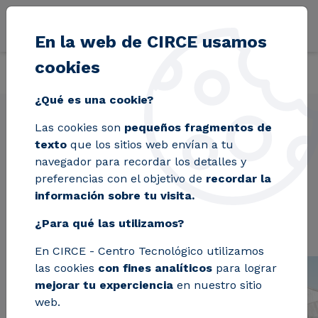
Pasar al contenido principal
En la web de CIRCE usamos
cookies
Volver
Inicio
Proyectos
INCIT-EV
¿Qué es una cookie?
Las cookies son
pequeños fragmentos de
texto
que los sitios web envían a tu
INCIT-EV
navegador para recordar los detalles y
preferencias con el objetivo de
recordar la
información sobre tu visita.
¿Para qué las utilizamos?
En CIRCE - Centro Tecnológico utilizamos
las cookies
con fines analíticos
para lograr
mejorar tu experciencia
en nuestro sitio
web.