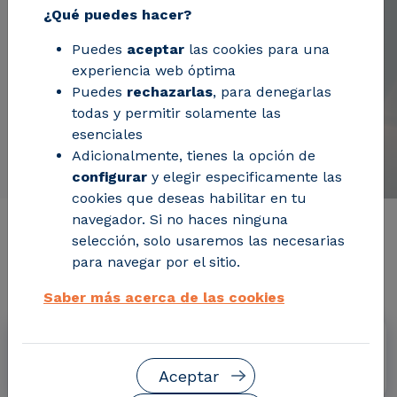
¿Qué puedes hacer?
Puedes
aceptar
las cookies para una
experiencia web óptima
Puedes
rechazarlas
, para denegarlas
todas y permitir solamente las
esenciales
Adicionalmente, tienes la opción de
configurar
y elegir especificamente las
cookies que deseas habilitar en tu
navegador. Si no haces ninguna
Información de interés del
selección, solo usaremos las necesarias
para navegar por el sitio.
proyecto
Saber más acerca de las cookies
Fechas
Enero 2023 - Diciembre 2026
Aceptar