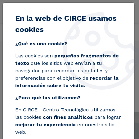
Pasar al contenido principal
En la web de CIRCE usamos
cookies
Volver
Inicio
Proyectos
REEFLEX
¿Qué es una cookie?
Las cookies son
pequeños fragmentos de
texto
que los sitios web envían a tu
REEFLEX
navegador para recordar los detalles y
preferencias con el objetivo de
recordar la
información sobre tu visita.
¿Para qué las utilizamos?
En CIRCE - Centro Tecnológico utilizamos
las cookies
con fines analíticos
para lograr
mejorar tu experciencia
en nuestro sitio
web.