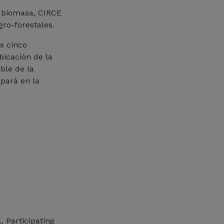
a biomasa, CIRCE
gro-forestales.
s cinco
icación de la
ble de la
ipará en la
 Participating