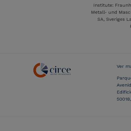
Institute: Fraun
Metall- und Masc
SA, Sveriges L
Ver m
Parqu
Avenid
Edific
50018