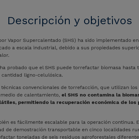
Descripción y objetivos
por Vapor Supercalentado (SHS) ha sido implementado en
cado a escala industrial, debido a sus propiedades superi
alor.
se ha probado que el SHS puede torrefactar biomasa hasta
cantidad ligno-celulósica.
s técnicas convencionales de torrefacción, que utilizan los
medio de calentamiento,
el SHS no contamina la bioma
látiles, permitiendo la recuperación económica de los
bién es fácilmente escalable para la operación continua. 
ad de demostración transportable en cinco localidades rur
refactar toneladas de seis residuos agroforestales diferent