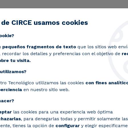
 de CIRCE usamos cookies
ctividad
Servicios
Laboratorios
Proyectos y 
Toggle submenu
ookie?
n
pequeños fragmentos de texto
que los sitios web enví
recordar los detalles y preferencias con el objetivo de
re
bre tu visita.
utilizamos?
tro Tecnológico utilizamos las cookies
con fines analític
perciencia
en nuestro sitio web.
hacer?
eptar
las cookies para una experiencia web óptima
chazarlas
, para denegarlas todas y permitir solamente las
ente, tienes la opción de
configurar
y elegir especificame