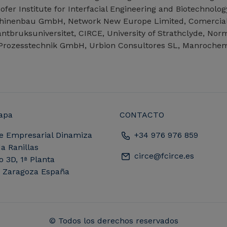
hofer Institute for Interfacial Engineering and Biotechnol
hinenbau GmbH, Network New Europe Limited, Comercial e
antbruksuniversitet, CIRCE, University of Strathclyde, No
Prozesstechnik GmbH, Urbion Consultores SL, Manroche
apa
CONTACTO
e Empresarial Dinamiza
+34 976 976 859
a Ranillas
circe@fcirce.es
io 3D, 1ª Planta
, Zaragoza España
© Todos los derechos reservados