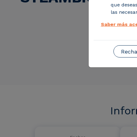
que deseas
las necesar
Saber más ace
Recha
Info