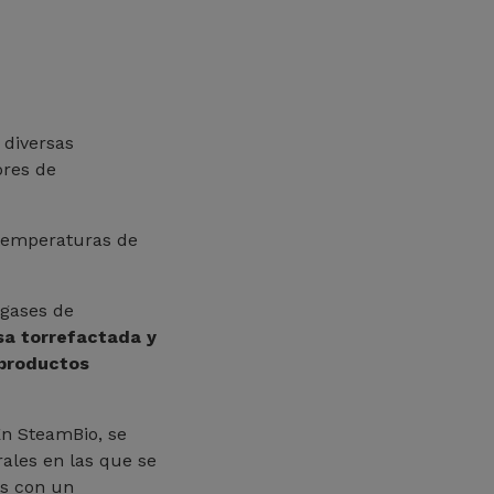
 diversas
ores de
 temperaturas de
 gases de
sa torrefactada y
 productos
En SteamBio, se
ales en las que se
es con un