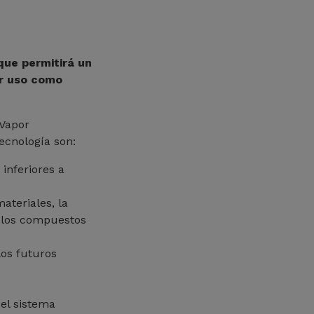
ue permitirá un
or uso como
 Vapor
ecnología son:
inferiores a
ateriales, la
 los compuestos
los futuros
 el sistema