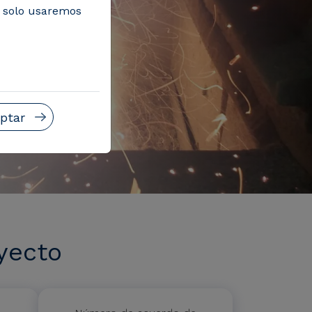
, solo usaremos
ptar
yecto