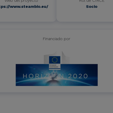
Web del proyecto
Rol de CIRCE
tps://www.steambio.eu/
Socio
Financiado por