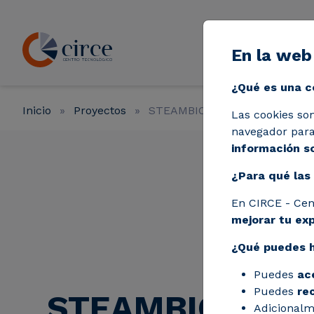
Pasar al contenido principal
En la web
Líneas de a
¿Qué es una c
Inicio
Proyectos
STEAMBIO
Las cookies so
navegador para 
información so
¿Para qué las 
En CIRCE - Cen
mejorar tu ex
¿Qué puedes 
Puedes
ac
Puedes
re
STEAMBIO
Adicionalm