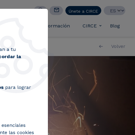
Select your lan
Únete a CIRCE
casos de éxito
Formación
CIRCE
Blog
Toggle submen
Volver
an a tu
cordar la
os
para lograr
 esenciales
nte las cookies