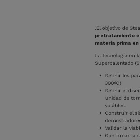
.El objetivo de St
pretratamiento e
materia prima en 
La tecnología en 
Supercalentado (SH
Definir los pa
300ºC)
Definir el dis
unidad de tor
volátiles.
Construir el s
demostradore
Validar la via
Confirmar la s