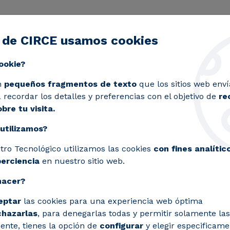
 de CIRCE usamos cookies
ctividad
Servicios
Laboratorios
Proyectos y 
Toggle submenu
ookie?
n
pequeños fragmentos de texto
que los sitios web enví
recordar los detalles y preferencias con el objetivo de
re
bre tu visita.
utilizamos?
tro Tecnológico utilizamos las cookies
con fines analític
perciencia
en nuestro sitio web.
hacer?
eptar
las cookies para una experiencia web óptima
chazarlas
, para denegarlas todas y permitir solamente las
ente, tienes la opción de
configurar
y elegir especificame