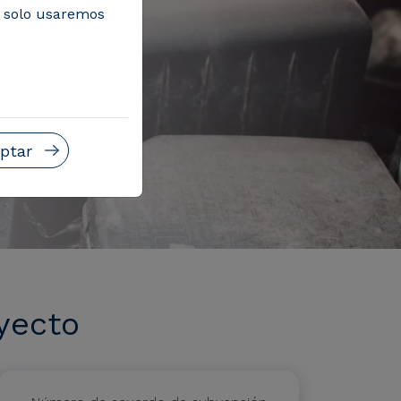
, solo usaremos
ptar
yecto