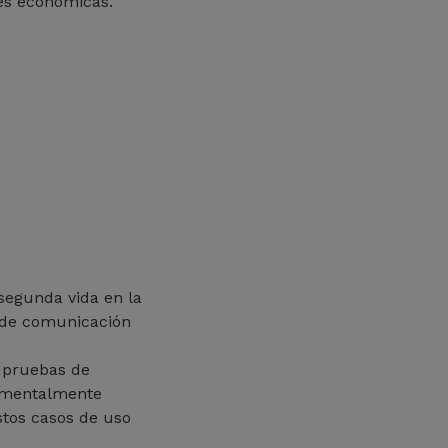
nes económicas.
 segunda vida en la
s de comunicación
s pruebas de
rimentalmente
stos casos de uso