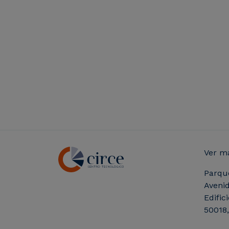
Ver m
Parqu
Avenid
Edific
50018