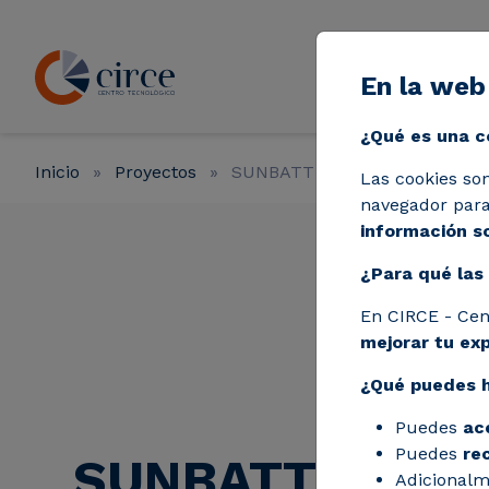
Pasar al contenido principal
En la web
Líneas de a
¿Qué es una c
Inicio
Proyectos
SUNBATT
Las cookies so
navegador para 
información so
¿Para qué las 
En CIRCE - Cen
mejorar tu ex
¿Qué puedes 
Puedes
ac
Puedes
re
SUNBATT
Adicionalm