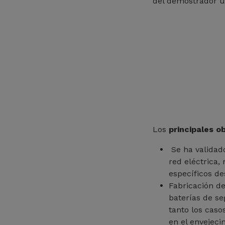
del demostrador u
Los
principales o
Se ha validado
red eléctrica,
específicos de
Fabricación d
baterías de s
tanto los caso
en el envejeci