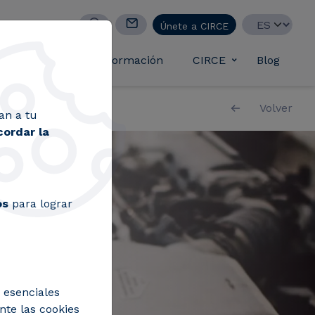
Select your lan
Únete a CIRCE
casos de éxito
Formación
CIRCE
Blog
Toggle submen
Volver
an a tu
cordar la
os
para lograr
 esenciales
nte las cookies