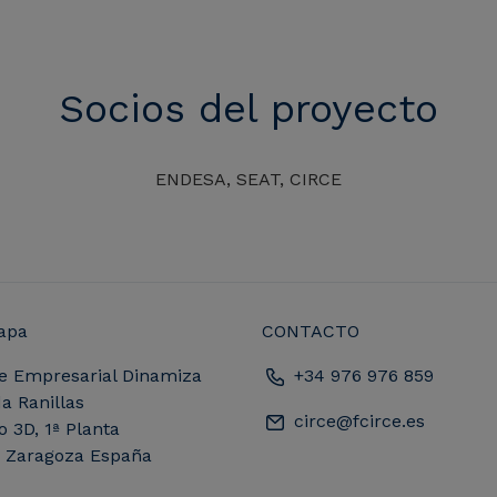
Socios del proyecto
ENDESA, SEAT, CIRCE
apa
CONTACTO
e Empresarial Dinamiza
+34 976 976 859
a Ranillas
circe@fcirce.es
io 3D, 1ª Planta
, Zaragoza España