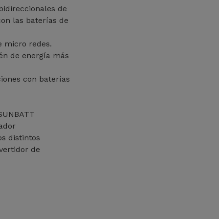
bidireccionales de
on las baterías de
e micro redes.
cén de energía más
ones con baterías
e SUNBATT
ador
s distintos
vertidor de