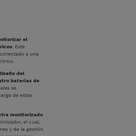
nitorizar el
ricos
. Este
 conectado a una
trico.
diseño del
atro baterías de
uales se
arga de estas
tra monitorizado
mizador, el cual,
es y de la gestión