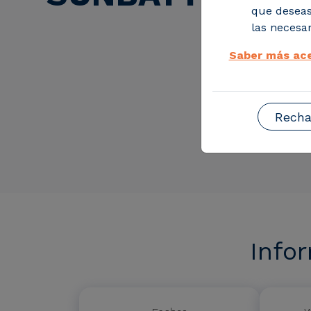
que deseas
las necesar
Saber más ace
Recha
Info