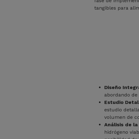
fase de implement
tangibles para ali
Diseño Integr
abordando de f
Estudio Deta
estudio detal
volumen de co
Análisis de l
hidrógeno viab