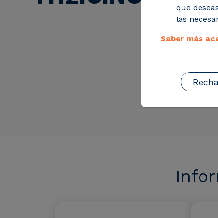
que deseas
las necesar
Saber más ace
Recha
Info