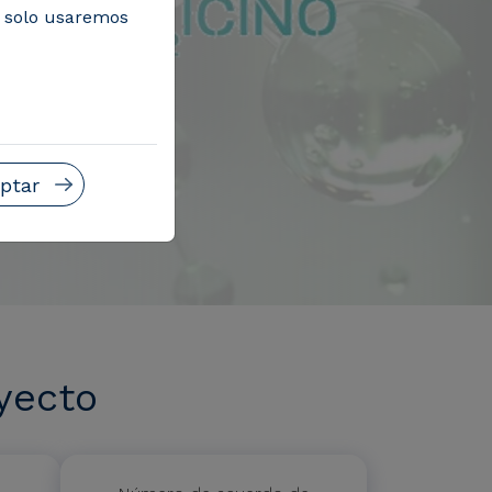
, solo usaremos
ptar
yecto