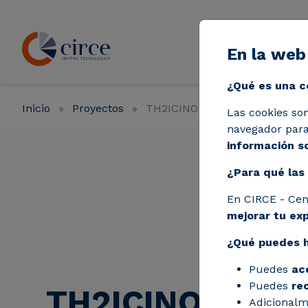
Pasar al contenido principal
En la web
Líneas de a
¿Qué es una c
Inicio
Proyectos
TH2ICINO
Las cookies so
navegador para 
información so
¿Para qué las 
En CIRCE - Cen
mejorar tu ex
¿Qué puedes 
Puedes
ac
Puedes
re
TH2ICINO
Adicionalm