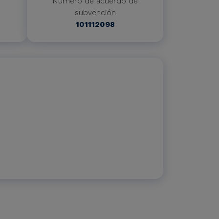
Número de acuerdo de
subvención
101112098