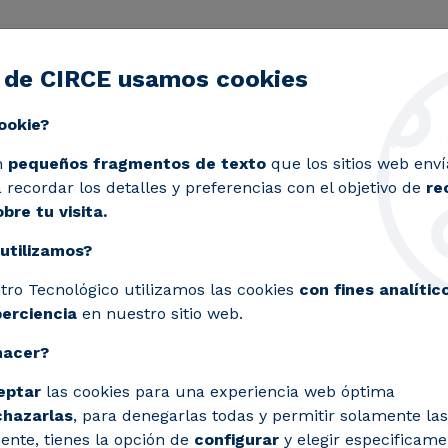
 de CIRCE usamos cookies
ctividad
Servicios
Laboratorios
Proyectos y 
Toggle submenu
ookie?
n
pequeños fragmentos de texto
que los sitios web enví
recordar los detalles y preferencias con el objetivo de
re
bre tu visita.
utilizamos?
tro Tecnológico utilizamos las cookies
con fines analític
perciencia
en nuestro sitio web.
hacer?
eptar
las cookies para una experiencia web óptima
chazarlas
, para denegarlas todas y permitir solamente las
ente, tienes la opción de
configurar
y elegir especificame