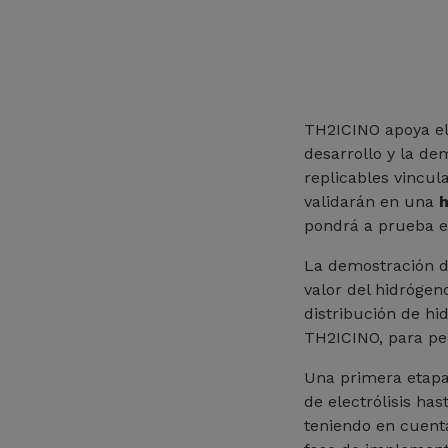
TH2ICINO apoya e
desarrollo y la d
replicables vincul
validarán en una
h
pondrá a prueba en
La demostración de
valor del hidrógeno
distribución de hi
TH2ICINO, para per
Una primera etapa 
de electrólisis has
teniendo en cuenta