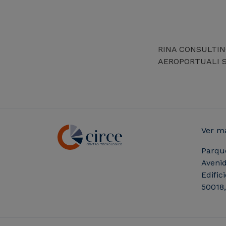
RINA CONSULTING
AEROPORTUALI S
Ver m
Parqu
Avenid
Edific
50018