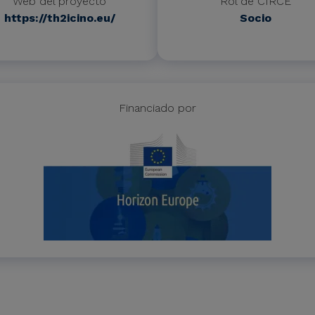
Web del proyecto
Rol de CIRCE
https://th2icino.eu/
Socio
Financiado por