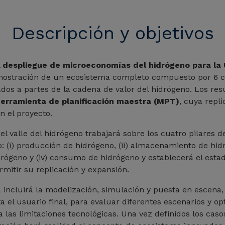
Descripción y objetivos
l
despliegue de microeconomías del hidrógeno para la
emostración de un ecosistema completo compuesto por 6 
ados a partes de la cadena de valor del hidrógeno. Los res
erramienta de planificación maestra (MPT)
, cuya repli
 el proyecto.
l valle del hidrógeno trabajará sobre los cuatro pilares d
: (i) producción de hidrógeno, (ii) almacenamiento de hidró
drógeno y (iv) consumo de hidrógeno y establecerá el estado
mitir su replicación y expansión.
incluirá la modelización, simulación y puesta en escena,
ta el usuario final, para evaluar diferentes escenarios y op
 las limitaciones tecnológicas. Una vez definidos los cas