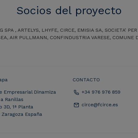
Socios del proyecto
 SPA , ARTELYS, LHYFE, CIRCE, EMISIA SA, SOCIETA' PER 
EA, AIR PULLMANN, CONFINDUSTRIA VARESE, COMUNE DI
apa
CONTACTO
e Empresarial Dinamiza
+34 976 976 859
a Ranillas
circe@fcirce.es
io 3D, 1ª Planta
, Zaragoza España