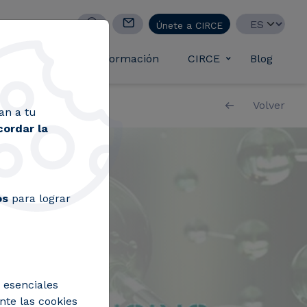
Select your lan
Únete a CIRCE
casos de éxito
Formación
CIRCE
Blog
Toggle submen
Volver
an a tu
cordar la
os
para lograr
 esenciales
nte las cookies