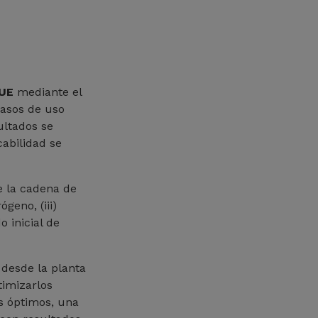
 UE
mediante el
casos de uso
ultados se
cabilidad se
e la cadena de
geno, (iii)
 inicial de
 desde la planta
timizarlos
os óptimos, una