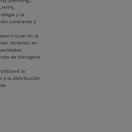
al (Blending).
LHYFE,
ategia y la
ción coherente y
el crucial en la
tar, teniendo en
apacidades
manda de hidrógeno
Utilizará la
 y la distribución
ble.