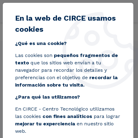
Pasar al contenido principal
En la web de CIRCE usamos
cookies
Volver
Inicio
Soluciones
Servicios
Mapa de capacidad de acceso 
¿Qué es una cookie?
Las cookies son
pequeños fragmentos de
Mapa de capacidad de
texto
que los sitios web envían a tu
acceso y conexión
navegador para recordar los detalles y
preferencias con el objetivo de
recordar la
información sobre tu visita.
Descubre toda la información relativa a la
¿Para qué las utilizamos?
disponibilidad de capacidad en los nodos de
En CIRCE - Centro Tecnológico utilizamos
la red de transporte y distribución para
las cookies
con fines analíticos
para lograr
conectar generación en un mapa interactivo y
mejorar tu experciencia
en nuestro sitio
dinámico.
web.