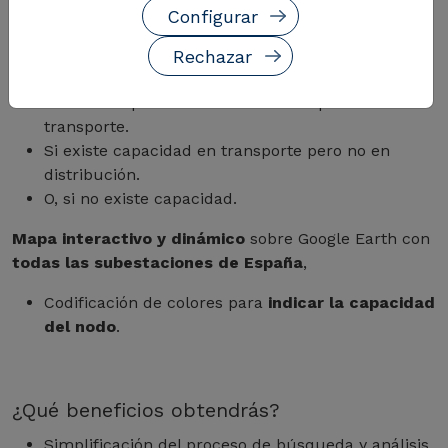
la integración de datos curados de las principales
Configurar
fuentes de información que muestra:
Rechazar
Si existe capacidad en transporte y distribución.
Si existe capacidad en distribución pero no en
transporte.
Si existe capacidad en transporte pero no en
distribución.
O, si no existe capacidad.
Mapa interactivo y dinámico
sobre Google Earth con
todas las subestaciones de España
,
Codificación de colores para
indicar la capacidad
del nodo
.
¿Qué beneficios obtendrás?
Simplificación del proceso de búsqueda y análisis