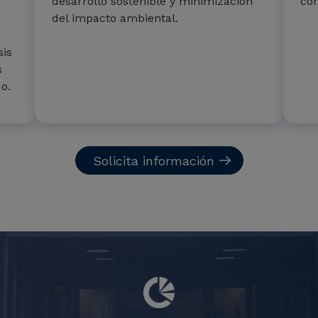
desarrollo sostenible y minimización
cor
r
del impacto ambiental.
sis
s
o.
Solicita información