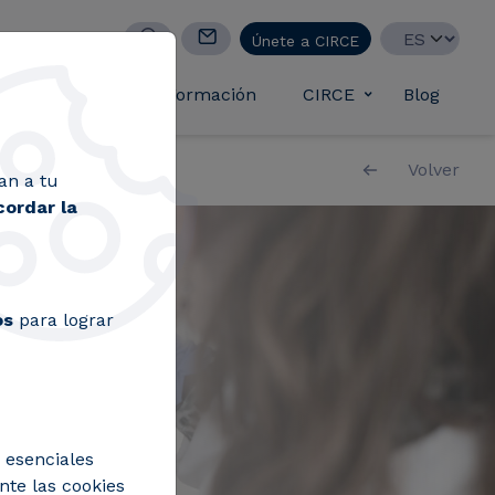
Select your lan
Únete a CIRCE
casos de éxito
Formación
CIRCE
Blog
Toggle submen
Volver
an a tu
cordar la
os
para lograr
 esenciales
nte las cookies