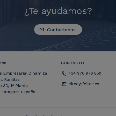
¿Te ayudamos?
Contáctanos
apa
CONTACTO
e Empresarial Dinamiza
+34 976 976 859
a Ranillas
circe@fcirce.es
io 3D, 1ª Planta
, Zaragoza España