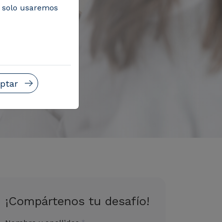
, solo usaremos
ptar
¡Compártenos tu desafío!