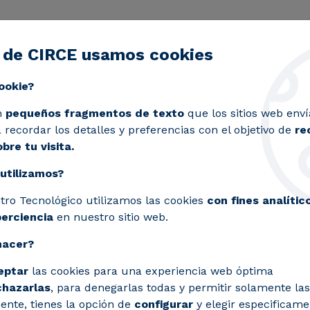
 de CIRCE usamos cookies
ctividad
Servicios
Laboratorios
Proyectos y 
Toggle submenu
ookie?
siduos
n
pequeños fragmentos de texto
que los sitios web enví
recordar los detalles y preferencias con el objetivo de
re
bre tu visita.
utilizamos?
tro Tecnológico utilizamos las cookies
con fines analític
perciencia
en nuestro sitio web.
siduos
hacer?
eptar
las cookies para una experiencia web óptima
chazarlas
, para denegarlas todas y permitir solamente las
sta plásticos y
ente, tienes la opción de
configurar
y elegir especificame
análisis detallado,