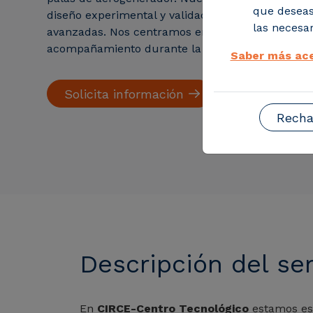
que deseas
diseño experimental y validación en nuestras ins
las necesar
avanzadas. Nos centramos en la escalabilidad y
acompañamiento durante la industrialización.
Saber más ace
Solicita información
Recha
Descripción del ser
En
CIRCE-Centro Tecnológico
estamos esp