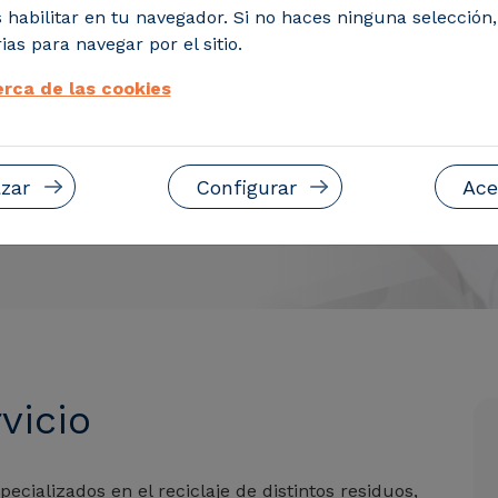
 habilitar en tu navegador. Si no haces ninguna selección
talaciones
ias para navegar por el sitio.
 ofrecemos
rca de las cookies
zar
Configurar
Ace
vicio
ecializados en el reciclaje de distintos residuos,