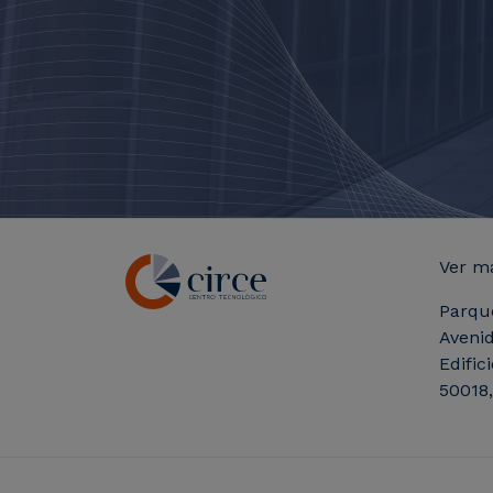
Ver m
Parqu
Avenid
Edific
50018