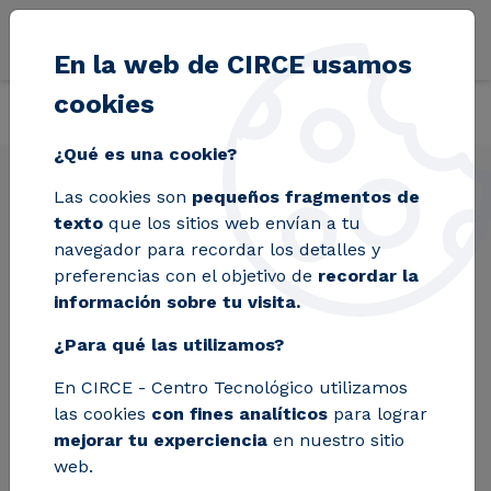
Pasar al contenido principal
En la web de CIRCE usamos
cookies
Volver
Inicio
Soluciones
Servicios
Virtualización de protección y 
¿Qué es una cookie?
Las cookies son
pequeños fragmentos de
Virtualización de
texto
que los sitios web envían a tu
protección y control
navegador para recordar los detalles y
preferencias con el objetivo de
recordar la
para la
información sobre tu visita.
transformación digital
¿Para qué las utilizamos?
de redes eléctricas
En CIRCE - Centro Tecnológico utilizamos
las cookies
con fines analíticos
para lograr
mejorar tu experciencia
en nuestro sitio
Libera las funciones críticas de
web.