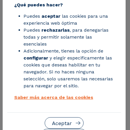
protección y control de tus
¿Qué puedes hacer?
subestaciones del hardware,
sin
Puedes
aceptar
las cookies para una
experiencia web óptima
comprometer la fiabilidad ni
Puedes
rechazarlas
, para denegarlas
la seguridad
todas y permitir solamente las
esenciales
Adicionalmente, tienes la opción de
Convierte tu arquitectura
configurar
y elegir especificamente las
cookies que deseas habilitar en tu
actual en una plataforma
navegador. Si no haces ninguna
flexible, escalable y preparada
selección, solo usaremos las necesarias
para navegar por el sitio.
para nuevas funcionalidades
Saber más acerca de las cookies
Tecnología validada en
proyectos reales con
Aceptar