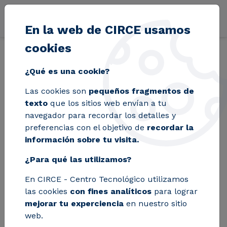
Pasar al contenido principal
En la web de CIRCE usamos
cookies
Volver
Inicio
Blog
Aragón es la comunidad más beneficiada por las in
¿Qué es una cookie?
Las cookies son
pequeños fragmentos de
Aragón es la
texto
que los sitios web envían a tu
navegador para recordar los detalles y
comunidad más
preferencias con el objetivo de
recordar la
información sobre tu visita.
beneficiada por las
¿Para qué las utilizamos?
inversiones en
En CIRCE - Centro Tecnológico utilizamos
energías renovables
las cookies
con fines analíticos
para lograr
de Forestalia
mejorar tu experciencia
en nuestro sitio
web.