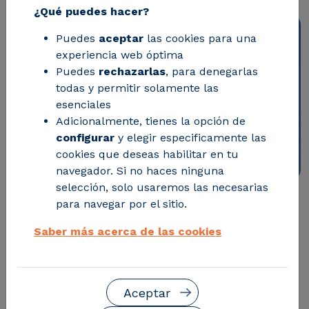
¿Qué puedes hacer?
Puedes
aceptar
las cookies para una
experiencia web óptima
Puedes
rechazarlas
, para denegarlas
todas y permitir solamente las
esenciales
Adicionalmente, tienes la opción de
configurar
y elegir especificamente las
cookies que deseas habilitar en tu
navegador. Si no haces ninguna
selección, solo usaremos las necesarias
para navegar por el sitio.
CIRCE ha participado en una
Saber más acerca de las cookies
nueva reunión del Clúster de
la Energía de Aragón, en el
que el vicepresidente
Aceptar
ejecutivo de Forestalia ha