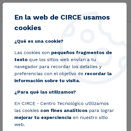
Pasar al contenido principal
En la web de CIRCE usamos
cookies
Volver
Inicio
Blog
CIRCE busca a los mejores talentos jóvenes para lle
¿Qué es una cookie?
Las cookies son
pequeños fragmentos de
CIRCE busca a los
texto
que los sitios web envían a tu
navegador para recordar los detalles y
mejores talentos
preferencias con el objetivo de
recordar la
información sobre tu visita.
jóvenes para llevar al
¿Para qué las utilizamos?
sector tecnológico
En CIRCE - Centro Tecnológico utilizamos
aragonés al siguiente
las cookies
con fines analíticos
para lograr
nivel
mejorar tu experciencia
en nuestro sitio
web.