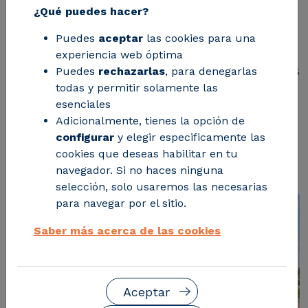
¿Qué puedes hacer?
El centro lanza la cuarta dedición de
Puedes
aceptar
las cookies para una
su programa CIRCE Academy, que
experiencia web óptima
permite a recién graduados de carreras
Puedes
rechazarlas
, para denegarlas
todas y permitir solamente las
STEM formarse dentro de un equipo
esenciales
técnico, mientras adquieren nuevas
Adicionalmente, tienes la opción de
competencias con un posgrado en
configurar
y elegir especificamente las
cookies que deseas habilitar en tu
Dirección de Empresas
navegador. Si no haces ninguna
selección, solo usaremos las necesarias
para navegar por el sitio.
Saber más acerca de las cookies
Aceptar