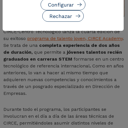
Configurar
Rechazar
CIRCE-Centro Tecnológico lanza la cuarta edición de
su exitoso
programa de talento joven, CIRCE Academy
.
Se trata de una
completa experiencia de dos años
de duración,
que permite a
jóvenes talentos recién
graduados en carreras STEM
formarse en un centro
tecnológico de referencia internacional
.
Como en años
anteriores, lo van a hacer al mismo tiempo que
adquieren nuevas competencias y conocimientos a
través de un posgrado especializado en Dirección de
Empresas.
Durante todo el programa, los participantes se
involucran en el día a día de las áreas técnicas de
CIRCE, permitiéndoles asumir distintos niveles de