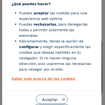
¿Qué puedes hacer?
entre ambas entidades para impulsar
Puedes
aceptar
las cookies para una
la competitividad y el desarrollo
experiencia web óptima
sostenible en el tejido productivo
Puedes
rechazarlas
, para denegarlas
aragonés
todas y permitir solamente las
esenciales
Adicionalmente, tienes la opción de
configurar
y elegir especificamente las
cookies que deseas habilitar en tu
navegador. Si no haces ninguna
selección, solo usaremos las necesarias
para navegar por el sitio.
Saber más acerca de las cookies
Aceptar