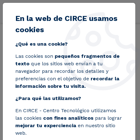
Pasar al contenido principal
En la web de CIRCE usamos
cookies
Volver
Inicio
Blog
CIRCE-Centro Tecnológico se incorpora a CEOE Ar
¿Qué es una cookie?
Las cookies son
pequeños fragmentos de
CIRCE-Centro
texto
que los sitios web envían a tu
navegador para recordar los detalles y
Tecnológico se
preferencias con el objetivo de
recordar la
información sobre tu visita.
incorpora a CEOE
¿Para qué las utilizamos?
Aragón como
En CIRCE - Centro Tecnológico utilizamos
miembro asociado
las cookies
con fines analíticos
para lograr
mejorar tu experciencia
en nuestro sitio
web.
El acuerdo refuerza la colaboración