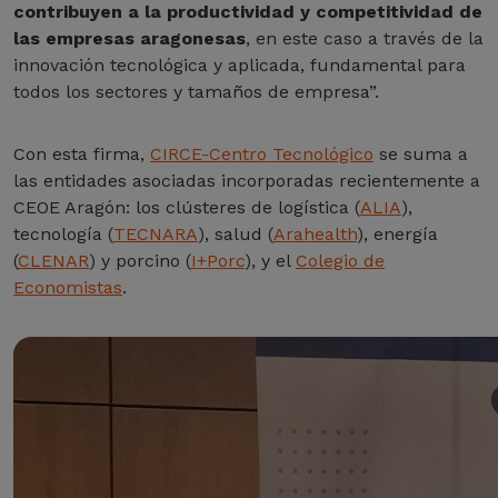
contribuyen a la productividad y competitividad de
las empresas aragonesas
, en este caso a través de la
innovación tecnológica y aplicada, fundamental para
todos los sectores y tamaños de empresa”.
Con esta firma,
CIRCE-Centro Tecnológico
se suma a
las entidades asociadas incorporadas recientemente a
CEOE Aragón: los clústeres de logística (
ALIA
),
tecnología (
TECNARA
), salud (
Arahealth
), energía
(
CLENAR
) y porcino (
I+Porc
), y el
Colegio de
Economistas
.