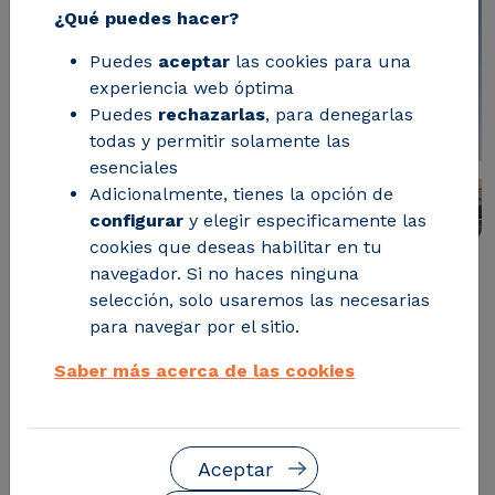
¿Qué puedes hacer?
Puedes
aceptar
las cookies para una
experiencia web óptima
Puedes
rechazarlas
, para denegarlas
todas y permitir solamente las
esenciales
Adicionalmente, tienes la opción de
configurar
y elegir especificamente las
cookies que deseas habilitar en tu
navegador. Si no haces ninguna
COAVRE es la primera de 24
selección, solo usaremos las necesarias
para navegar por el sitio.
agroindustrias donde se van a
realizar estos trabajos. Se
Saber más acerca de las cookies
busca mejorar la eficiencia
energética en este tipo de
Aceptar
empresas.