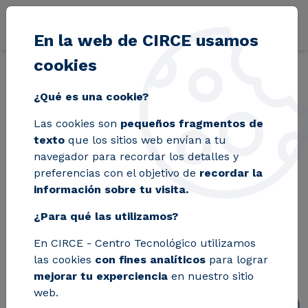
Pasar al contenido principal
En la web de CIRCE usamos
cookies
Volver
Inicio
Blog
CIRCE comienza las tareas de implantación de la ISO
¿Qué es una cookie?
Las cookies son
pequeños fragmentos de
CIRCE comienza las
texto
que los sitios web envían a tu
navegador para recordar los detalles y
tareas de
preferencias con el objetivo de
recordar la
información sobre tu visita.
implantación de la
¿Para qué las utilizamos?
ISO 50.001 en las
En CIRCE - Centro Tecnológico utilizamos
agroindustrias
las cookies
con fines analíticos
para lograr
mejorar tu experciencia
en nuestro sitio
web.