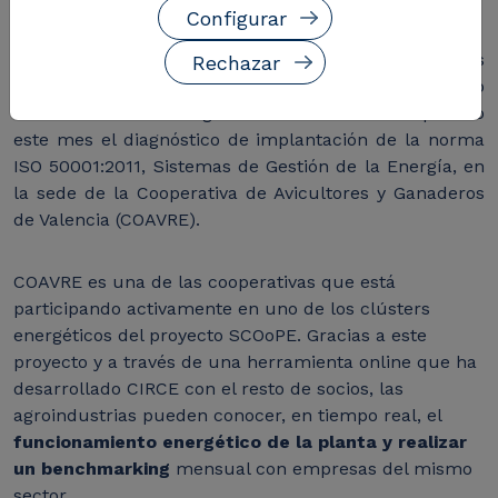
Configurar
Un equipo de técnicos del proyecto SCOoPE dirigidos
Rechazar
por CIRCE -como socio técnico del proyecto y experto
en la eficiencia energética industrial- ha empezado
este mes el diagnóstico de implantación de la norma
ISO 50001:2011, Sistemas de Gestión de la Energía, en
la sede de la Cooperativa de Avicultores y Ganaderos
de Valencia (COAVRE).
COAVRE es una de las cooperativas que está
participando activamente en uno de los clústers
energéticos del proyecto SCOoPE. Gracias a este
proyecto y a través de una herramienta online que ha
desarrollado CIRCE con el resto de socios, las
agroindustrias pueden conocer, en tiempo real, el
funcionamiento energético de la planta y realizar
un benchmarking
mensual con empresas del mismo
sector.