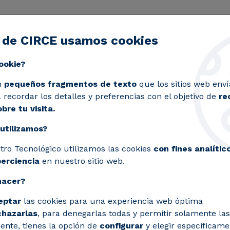
 de CIRCE usamos cookies
ctividad
Servicios
Laboratorios
Proyectos y 
Toggle submenu
ookie?
 Empresas para Trabajar en Tecnología en 2025
n
pequeños fragmentos de texto
que los sitios web enví
recordar los detalles y preferencias con el objetivo de
re
bre tu visita.
utilizamos?
 10 de las Mejores Emp
tro Tecnológico utilizamos las cookies
con fines analític
ología en 2025
perciencia
en nuestro sitio web.
hacer?
Work® anuncia la 2ª edición del Ranking B
eptar
las cookies para una experiencia web óptima
chazarlas
, para denegarlas todas y permitir solamente las
ente, tienes la opción de
configurar
y elegir especificame