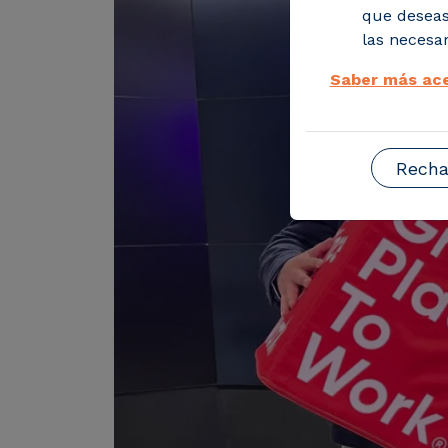
que deseas
las necesar
Saber más ace
Recha