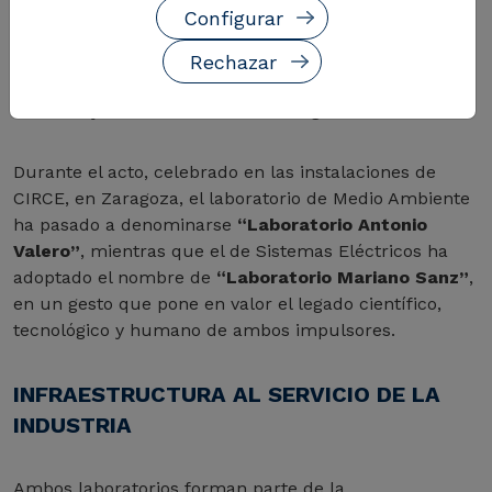
El
centro tecnológico CIRCE
ha rendido homenaje este
Configurar
jueves a sus fundadores,
Antonio Valero
y
Mariano
Sanz
, con el nombramiento de sus laboratorios, en
Rechazar
reconocimiento a una trayectoria decisiva en la
creación y evolución del centro aragonés.
Durante el acto, celebrado en las instalaciones de
CIRCE, en Zaragoza, el laboratorio de Medio Ambiente
ha pasado a denominarse
“Laboratorio Antonio
Valero”
, mientras que el de Sistemas Eléctricos ha
adoptado el nombre de
“Laboratorio Mariano Sanz”
,
en un gesto que pone en valor el legado científico,
tecnológico y humano de ambos impulsores.
INFRAESTRUCTURA AL SERVICIO DE LA
INDUSTRIA
Ambos laboratorios forman parte de la