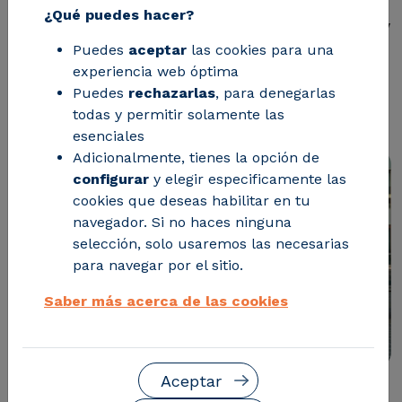
¿Qué puedes hacer?
Sistemas Eléctricos llevarán desde hoy
Puedes
aceptar
las cookies para una
el nombre de los dos fundadores que
experiencia web óptima
pusieron en marcha el centro
Puedes
rechazarlas
, para denegarlas
tecnológico aragonés en 1993
todas y permitir solamente las
esenciales
Adicionalmente, tienes la opción de
configurar
y elegir especificamente las
cookies que deseas habilitar en tu
navegador. Si no haces ninguna
selección, solo usaremos las necesarias
para navegar por el sitio.
Saber más acerca de las cookies
Aceptar