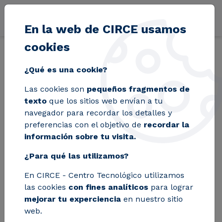
Pasar al contenido principal
En la web de CIRCE usamos
cookies
Volver
Inicio
Blog
CIRCE homenajea a Antonio Valero y Mariano Sanz d
¿Qué es una cookie?
Las cookies son
pequeños fragmentos de
CIRCE homenajea a
texto
que los sitios web envían a tu
navegador para recordar los detalles y
Antonio Valero y
preferencias con el objetivo de
recordar la
información sobre tu visita.
Mariano Sanz dando
¿Para qué las utilizamos?
su nombre a los
En CIRCE - Centro Tecnológico utilizamos
laboratorios
las cookies
con fines analíticos
para lograr
mejorar tu experciencia
en nuestro sitio
web.
Los laboratorios de Medio Ambiente y