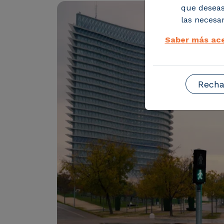
que deseas
las necesar
Saber más ace
Recha