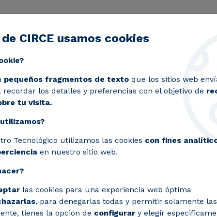
 de CIRCE usamos cookies
ctividad
Servicios
Laboratorios
Proyectos y 
Toggle submenu
ookie?
e semáforos inteligentes en Zaragoza con tecnología de 
n
pequeños fragmentos de texto
que los sitios web enví
recordar los detalles y preferencias con el objetivo de
re
bre tu visita.
utilizamos?
n sistema pionero de s
tro Tecnológico utilizamos las cookies
con fines analític
Zaragoza con tecnologí
perciencia
en nuestro sitio web.
hacer?
a visión por computador para ajustar en t
eptar
las cookies para una experiencia web óptima
 la presencia de peatones, con el objetivo
chazarlas
, para denegarlas todas y permitir solamente las
ente, tienes la opción de
configurar
y elegir especificame