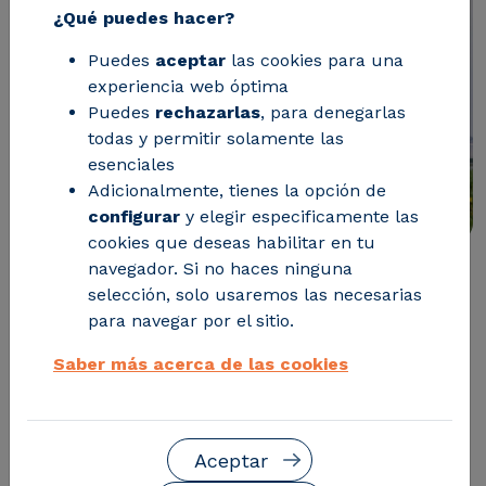
¿Qué puedes hacer?
Puedes
aceptar
las cookies para una
experiencia web óptima
Puedes
rechazarlas
, para denegarlas
todas y permitir solamente las
esenciales
Adicionalmente, tienes la opción de
configurar
y elegir especificamente las
cookies que deseas habilitar en tu
navegador. Si no haces ninguna
Seis regiones europeas se
selección, solo usaremos las necesarias
para navegar por el sitio.
han comprometido con esta
iniciativa en la promoción de
Saber más acerca de las cookies
una industria química basada
en materia reutilizable, y
Aceptar
reconvertible en productos