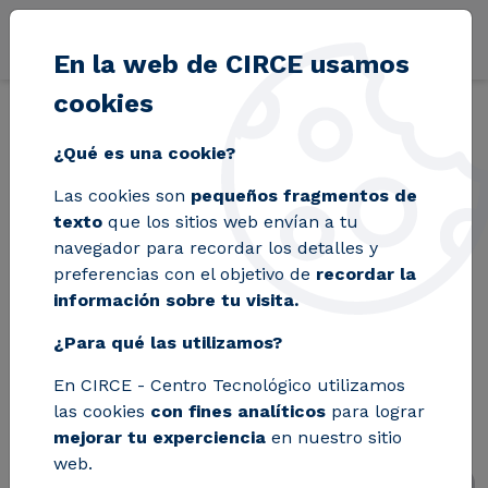
Pasar al contenido principal
En la web de CIRCE usamos
cookies
Volver
Inicio
Blog
CIRCE lidera un proyecto para fomentar la industri
¿Qué es una cookie?
Las cookies son
pequeños fragmentos de
CIRCE lidera un
texto
que los sitios web envían a tu
navegador para recordar los detalles y
proyecto para
preferencias con el objetivo de
recordar la
información sobre tu visita.
fomentar la industria
¿Para qué las utilizamos?
química sostenible
En CIRCE - Centro Tecnológico utilizamos
en Europa
las cookies
con fines analíticos
para lograr
mejorar tu experciencia
en nuestro sitio
web.