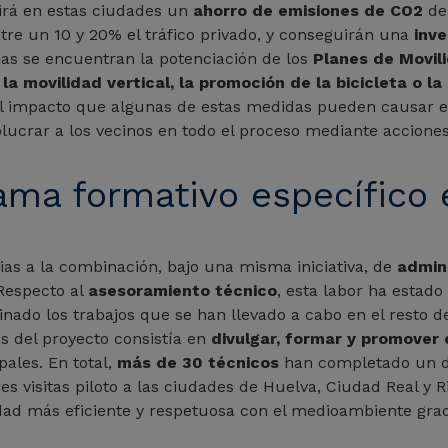
irá en estas ciudades un
ahorro de emisiones de CO2
de
tre un 10 y 20% el tráfico privado, y conseguirán una
inv
as se encuentran la potenciación de los
Planes de Movili
la movilidad vertical, la promoción de la bicicleta o la
el impacto que algunas de estas medidas pueden causar en
olucrar a los vecinos en todo el proceso mediante accione
ama formativo específico 
cias a la combinación, bajo una misma iniciativa, de
admini
 Respecto al
asesoramiento técnico
, esta labor ha estad
inado los trabajos que se han llevado a cabo en el resto d
os del proyecto consistía en
divulgar, formar y promover
pales. En total,
más de 30 técnicos
han completado un d
res visitas piloto a las ciudades de Huelva, Ciudad Real y
dad más eficiente y respetuosa con el medioambiente graci