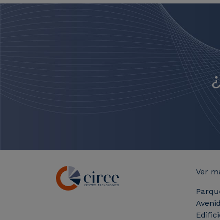
Ver m
Parqu
Avenid
Edific