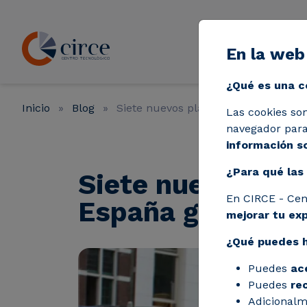
Pasar al contenido principal
En la web
Líneas de a
¿Qué es una c
Inicio
Blog
Siete nuevos planes de movilidad u
Las cookies so
navegador para 
información so
¿Para qué las 
Siete nuevos pla
En CIRCE - Cen
España gracias 
mejorar tu ex
¿Qué puedes 
Puedes
ac
Puedes
re
Adicionalm