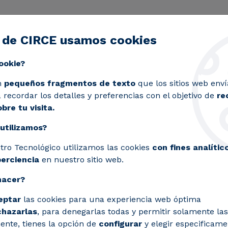
 de CIRCE usamos cookies
ctividad
Servicios
Laboratorios
Proyectos y 
Toggle submenu
ookie?
rbana sostenible en España gracias al proyecto BUMP
n
pequeños fragmentos de texto
que los sitios web enví
recordar los detalles y preferencias con el objetivo de
re
bre tu visita.
utilizamos?
nes de movilidad urban
tro Tecnológico utilizamos las cookies
con fines analític
al proyecto BUMP
perciencia
en nuestro sitio web.
hacer?
eptar
las cookies para una experiencia web óptima
chazarlas
, para denegarlas todas y permitir solamente las
ente, tienes la opción de
configurar
y elegir especificame