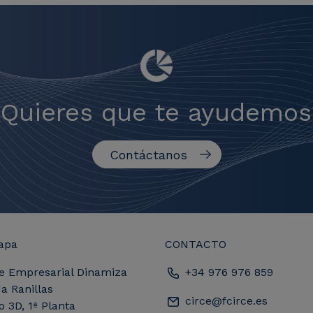
¿Quieres que te ayudemos
Contáctanos
apa
CONTACTO
e Empresarial Dinamiza
+34 976 976 859
a Ranillas
circe@fcirce.es
io 3D, 1ª Planta