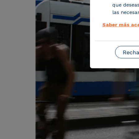
que deseas
las necesar
Saber más ace
Recha