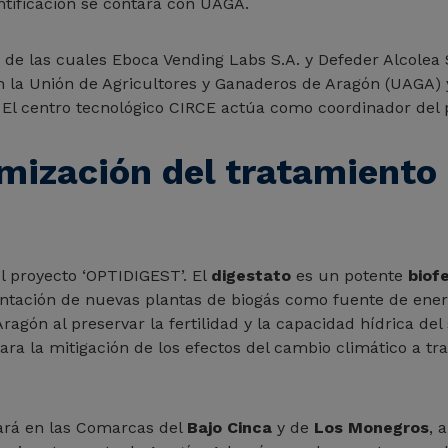
ntificación se contará con UAGA.
 de las cuales Eboca Vending Labs S.A. y Defeder Alcolea
la Unión de Agricultores y Ganaderos de Aragón (UAGA) y 
El centro tecnológico CIRCE actúa como coordinador del 
mización del tratamiento 
l proyecto ‘OPTIDIGEST’. El
digestato
es un potente
biofe
ación de nuevas plantas de biogás como fuente de energí
ragón al preservar la fertilidad y la capacidad hídrica del
para la mitigación de los efectos del cambio climático a t
ará en las Comarcas del
Bajo Cinca
y de
Los Monegros
, 