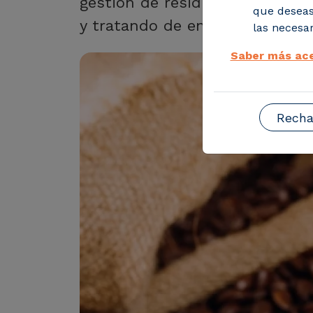
gestión de residuos y subprod
que deseas
y tratando de encontrar la sost
las necesar
Saber más ace
Recha