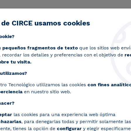
 de CIRCE usamos cookies
ctividad
Servicios
Laboratorios
Proyectos y 
Toggle submenu
ookie?
grícola con dos proyectos que buscan la gestión y valoriza
n
pequeños fragmentos de texto
que los sitios web enví
recordar los detalles y preferencias con el objetivo de
re
bre tu visita.
utilizamos?
la sostenibilidad agrí
tro Tecnológico utilizamos las cookies
con fines analític
can la gestión y valor
perciencia
en nuestro sitio web.
l digestato
hacer?
eptar
las cookies para una experiencia web óptima
, el centro tecnológico pretende desarro
chazarlas
, para denegarlas todas y permitir solamente las
ente, tienes la opción de
configurar
y elegir especificame