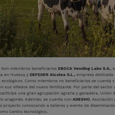
. Son miembros beneficiarios
EBOCA Vending Labs S.A.
, 
nta en Huesca y
DEFEDER Alcolea S.L.,
empresa dedicada a 
es ecológicos. Como miembros no beneficiarios se cuenta 
sus viñedos del nuevo fertilizante. Por parte del sector
participa una gran agrupación agraria y ganadera, Unión 
torio aragonés. Además, se cuenta con
ADESHO
, Asociación
l proyecto convocando a talleres y evento de diseminació
como Centro tecnológico.