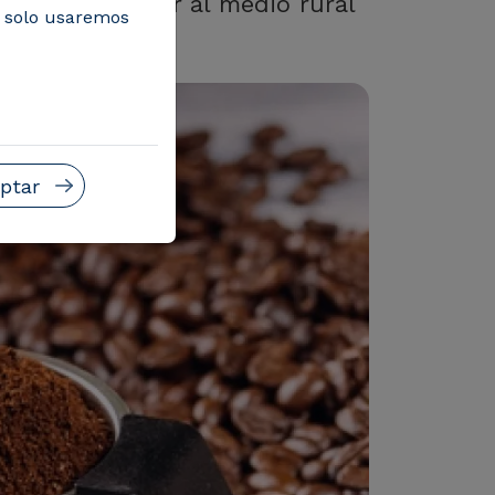
in comprometer al medio rural
, solo usaremos
ptar