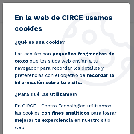
Pasar al contenido principal
En la web de CIRCE usamos
cookies
Volver
Inicio
Blog
CIRCE, socio fundador del nuevo Clúster de Econom
¿Qué es una cookie?
Las cookies son
pequeños fragmentos de
CIRCE, socio
texto
que los sitios web envían a tu
navegador para recordar los detalles y
fundador del nuevo
preferencias con el objetivo de
recordar la
información sobre tu visita.
Clúster de Economía
¿Para qué las utilizamos?
Circular de Aragón,
En CIRCE - Centro Tecnológico utilizamos
CIRCLEAR
las cookies
con fines analíticos
para lograr
mejorar tu experciencia
en nuestro sitio
web.
Más de 30 entidades aragonesas se