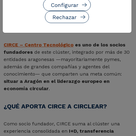
Configurar
meses de trabajo, esta semana se ha constituido la
nueva alianza empresarial y tecnológica con la que se
Rechazar
pretende acelerar la transición hacia un modelo
productivo más sostenible, competitivo e innovador.
CIRCE – Centro Tecnológico
es uno de los socios
fundadores
de este clúster, integrado por más de 30
entidades aragonesas —mayoritariamente pymes,
además de grandes compañías y agentes del
conocimiento— que comparten una meta común:
situar a Aragón en el liderazgo europeo en
economía circular
.
¿QUÉ APORTA CIRCE A CIRCLEAR?
Como socio fundador, CIRCE suma al clúster una
experiencia consolidada en
I+D, transferencia