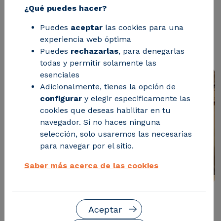
¿Qué puedes hacer?
unen para convertir la circularidad en
Puedes
aceptar
las cookies para una
motor de competitividad, innovación y
experiencia web óptima
liderazgo europeo
Puedes
rechazarlas
, para denegarlas
todas y permitir solamente las
esenciales
Adicionalmente, tienes la opción de
configurar
y elegir especificamente las
cookies que deseas habilitar en tu
navegador. Si no haces ninguna
selección, solo usaremos las necesarias
para navegar por el sitio.
Saber más acerca de las cookies
El nuevo Clúster de Economía Circular de Aragón
Aceptar
(CIRCLEAR)
ha empezado a trabajar. Después de