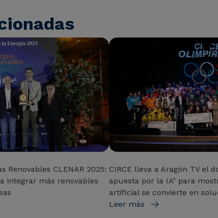
acionadas
as Renovables CLENAR 2025:
CIRCE lleva a Aragón TV el d
para integrar más renovables
apuesta por la IA" para most
eas
artificial se convierte en sol
Leer más