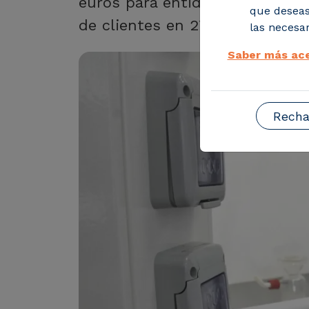
euros para entidades españolas
que deseas
de clientes en 270
las necesar
Saber más ace
Recha