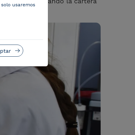
onesas, aumentando la cartera
, solo usaremos
ptar