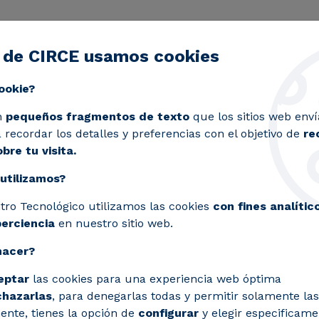
 de CIRCE usamos cookies
ctividad
Servicios
Laboratorios
Proyectos y 
Toggle submenu
ookie?
alcanzando los 13,1 millones de euros y potenciando su i
n
pequeños fragmentos de texto
que los sitios web enví
recordar los detalles y preferencias con el objetivo de
re
bre tu visita.
utilizamos?
de un 21% en 2021 alca
tro Tecnológico utilizamos las cookies
con fines analític
s y potenciando su imp
perciencia
en nuestro sitio web.
hacer?
eptar
las cookies para una experiencia web óptima
rante el pasado año han supuesto un ret
chazarlas
, para denegarlas todas y permitir solamente las
ente, tienes la opción de
configurar
y elegir especificame