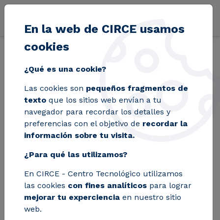
Pasar al contenido principal
En la web de CIRCE usamos
cookies
Volver
Inicio
Blog
Definición y explicación de la norma IEC 61850
¿Qué es una cookie?
Las cookies son
pequeños fragmentos de
Definición y
texto
que los sitios web envían a tu
navegador para recordar los detalles y
explicación de la
preferencias con el objetivo de
recordar la
información sobre tu visita.
norma IEC 61850
¿Para qué las utilizamos?
En CIRCE - Centro Tecnológico utilizamos
La norma IEC 61850 es un estándar
las cookies
con fines analíticos
para lograr
para la automatización de
mejorar tu experciencia
en nuestro sitio
web.
subestaciones. En este artículo te