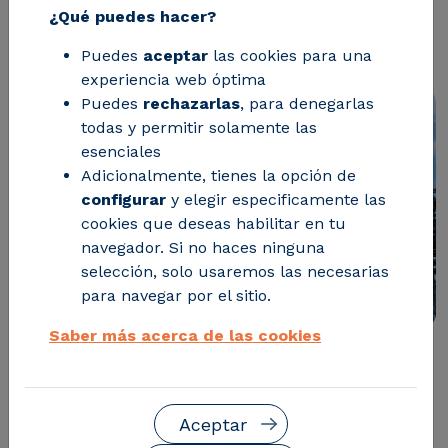
explicamos en qué consiste
¿Qué puedes hacer?
exactamente esta norma.
Puedes
aceptar
las cookies para una
experiencia web óptima
Puedes
rechazarlas
, para denegarlas
todas y permitir solamente las
esenciales
Adicionalmente, tienes la opción de
configurar
y elegir especificamente las
cookies que deseas habilitar en tu
navegador. Si no haces ninguna
selección, solo usaremos las necesarias
para navegar por el sitio.
Saber más acerca de las cookies
A pesar de que las
subestaciones eléctricas
son los
nodos principales de las redes de transporte y
distribución, no han tenido el protagonismo debido en
Aceptar
el paradigma de las
Smart Grids
. Este protagonismo