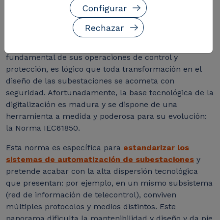
Configurar
se ha visto reflejado más en otros campos como la
medida inteligente
, la
integración de energías
Rechazar
renovables
o el
control de microrredes
. Como
activos críticos del sistema y considerando lo
fundamental de sus operaciones de control y
protección, es lógico que toda transformación en el
diseño de las subestaciones se acometa con
seguridad.
Afortunadamente, la base tecnológica de la
digitalización es madura y se dispone de una
herramienta a medida y poderosa para su evolución:
la Norma IEC61850.
Esta norma es específica para
estandarizar los
sistemas de automatización de subestaciones
y
pretende acabar con la alta dispersión tecnológica
que presentan: por ejemplo, en un mismo subsistema
(red de información de telecontrol), conviven
múltiples protocolos y medios distintos. Este
panorama dificulta la mantenibilidad y diseño y da pie