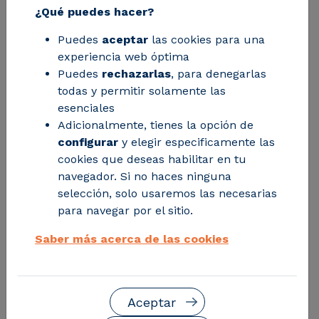
¿Qué puedes hacer?
clausura del proyecto, que ha
Puedes
aceptar
las cookies para una
desarrollado un sistema de gestión de
experiencia web óptima
la sostenibilidad empresarial adaptado
Puedes
rechazarlas
, para denegarlas
al sector vitivinícola de Navarra.
todas y permitir solamente las
esenciales
Adicionalmente, tienes la opción de
configurar
y elegir especificamente las
cookies que deseas habilitar en tu
navegador. Si no haces ninguna
selección, solo usaremos las necesarias
para navegar por el sitio.
Saber más acerca de las cookies
Aceptar