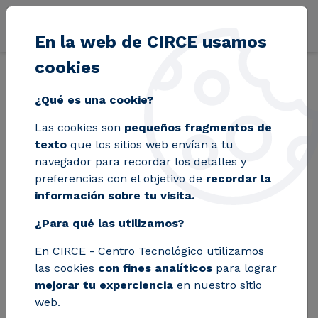
Pasar al contenido principal
En la web de CIRCE usamos
cookies
Volver
Inicio
Blog
El proyecto Smart Sustainable Wine concluye con m
¿Qué es una cookie?
Las cookies son
pequeños fragmentos de
El proyecto Smart
texto
que los sitios web envían a tu
navegador para recordar los detalles y
Sustainable Wine
preferencias con el objetivo de
recordar la
información sobre tu visita.
concluye con miras a
¿Para qué las utilizamos?
una segunda fase del
En CIRCE - Centro Tecnológico utilizamos
proyecto
las cookies
con fines analíticos
para lograr
mejorar tu experciencia
en nuestro sitio
web.
CIRCE participó en la ceremonia de