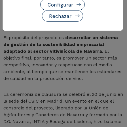
El proyecto
Smart Sustainable Wine
concluye
Configurar
mirando al horizonte para continuar trabajando en
una segunda fase en la que se consoliden los
Rechazar
resultados obtenidos hasta la fecha.
El propósito del proyecto es
desarrollar un sistema
de gestión de la sostenibilidad empresarial
adaptado al sector vitivinícola de Navarra
. El
objetivo final, por tanto, es promover un sector más
competitivo, innovador y respetuoso con el medio
ambiente, al tiempo que se mantienen los estándares
de calidad en la producción de vino.
La ceremonia de clausura se celebró el 20 de junio en
la sede del CSIC en Madrid, un evento en el que el
consorcio del proyecto, liderado por la Unión de
Agricultores y Ganaderos de Navarra y formado por la
D.O. Navarra, INTIA y Bodega de Liédena, hizo balance