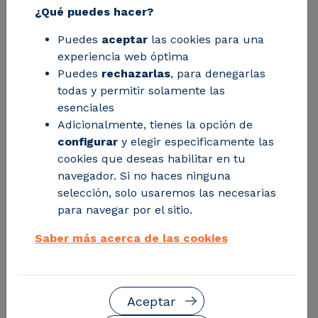
¿Qué puedes hacer?
investigación y empresas del sector
Puedes
aceptar
las cookies para una
energético, han apoyado la creación y
experiencia web óptima
definición de esta titulación que
Puedes
rechazarlas
, para denegarlas
contempla de forma integral todas las
todas y permitir solamente las
esenciales
fuentes de energía y sus repercusiones
Adicionalmente, tienes la opción de
medioambientales
configurar
y elegir especificamente las
cookies que deseas habilitar en tu
navegador. Si no haces ninguna
selección, solo usaremos las necesarias
para navegar por el sitio.
Saber más acerca de las cookies
Aceptar