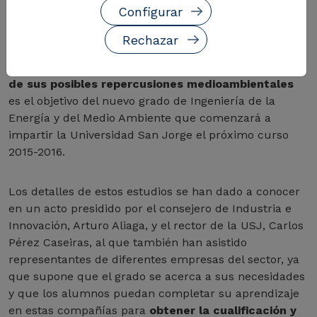
Configurar
Rechazar
Formar profesionales con una visión completa del
sector energético, de las tecnologías asociadas y
de sus posibles repercusiones medioambientales
es el objetivo del nuevo grado de Ingeniería de la
Energía y del Medio Ambiente que comenzará a
impartir la Universidad San Jorge el próximo curso
2015-2016.
Los detalles de estos estudios se han dado a conocer
en un acto presidido por el consejero de Industria e
Innovación, Arturo Aliaga, y el rector de la USJ, Carlos
Pérez Caseiras, al que también han asistido
representantes de diferentes empresas del sector, ya
que supone que el grado se acerca a sus necesidades
y que los alumnos puedan completar su aprendizaje
en estas compañías para
obtener la cualificación y