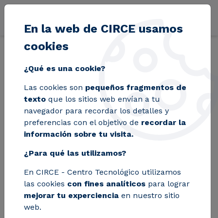
Pasar al contenido principal
En la web de CIRCE usamos
cookies
Volver
Inicio
Blog
La Universidad San Jorge impartirá un grado en ing
¿Qué es una cookie?
Las cookies son
pequeños fragmentos de
La Universidad San
texto
que los sitios web envían a tu
navegador para recordar los detalles y
Jorge impartirá un
preferencias con el objetivo de
recordar la
información sobre tu visita.
grado en ingeniería
¿Para qué las utilizamos?
energética y
En CIRCE - Centro Tecnológico utilizamos
medioambiental
las cookies
con fines analíticos
para lograr
mejorar tu experciencia
en nuestro sitio
web.
CIRCE, junto con otros centros de