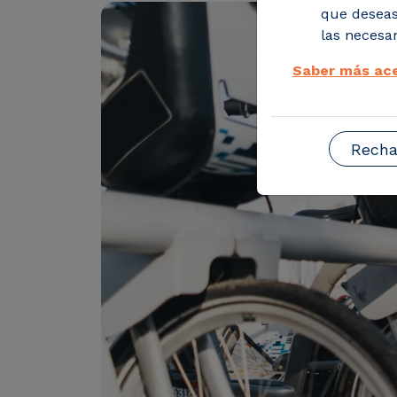
que deseas
las necesar
Saber más ace
Recha