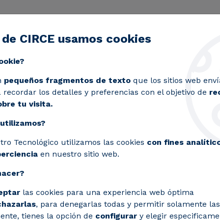
 de CIRCE usamos cookies
ctividad
Servicios
Laboratorios
Proyectos y 
Toggle submenu
ookie?
práctica para empresas
n
pequeños fragmentos de texto
que los sitios web enví
recordar los detalles y preferencias con el objetivo de
re
bre tu visita.
utilizamos?
 Sostenible: guía práct
tro Tecnológico utilizamos las cookies
con fines analític
perciencia
en nuestro sitio web.
hacer?
ara cumplir la nueva Ley de Movilidad So
eptar
las cookies para una experiencia web óptima
chazarlas
, para denegarlas todas y permitir solamente las
ente, tienes la opción de
configurar
y elegir especificame