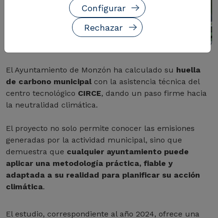
Configurar
Rechazar
El Ayuntamiento de Monzón ha calculado su
huella
de carbono municipal
con la asistencia técnica del
centro tecnológico
CIRCE
, dando un paso firme hacia
la neutralidad climática.
El proyecto no solo permite conocer las emisiones
generadas por la actividad municipal, sino que
demuestra que
cualquier ayuntamiento puede
aplicar una metodología práctica, fiable y
adaptada a su realidad para planificar su acción
climática
.
El estudio, correspondiente al año 2024, ofrece una