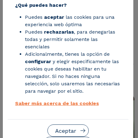
¿Qué puedes hacer?
El ayuntamiento montisonense ha
Puedes
aceptar
las cookies para una
cuantificado sus emisiones de gases
experiencia web óptima
de efecto invernadero
Puedes
rechazarlas
, para denegarlas
todas y permitir solamente las
correspondientes a 2024, dando el
esenciales
primer paso para planificar medidas de
Adicionalmente, tienes la opción de
reducción y eficiencia energética con la
configurar
y elegir especificamente las
cookies que deseas habilitar en tu
asistencia técnica del centro
navegador. Si no haces ninguna
tecnológico.
selección, solo usaremos las necesarias
para navegar por el sitio.
Saber más acerca de las cookies
Aceptar