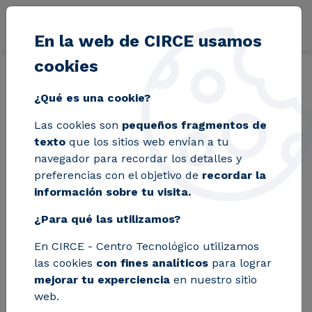
Pasar al contenido principal
En la web de CIRCE usamos
cookies
Volver
Inicio
Blog
Monzón mide su huella de carbono con el apoyo de C
¿Qué es una cookie?
Las cookies son
pequeños fragmentos de
Monzón mide su
texto
que los sitios web envían a tu
navegador para recordar los detalles y
huella de carbono
preferencias con el objetivo de
recordar la
información sobre tu visita.
con el apoyo de
¿Para qué las utilizamos?
CIRCE para avanzar
En CIRCE - Centro Tecnológico utilizamos
hacia la neutralidad
las cookies
con fines analíticos
para lograr
climática
mejorar tu experciencia
en nuestro sitio
web.