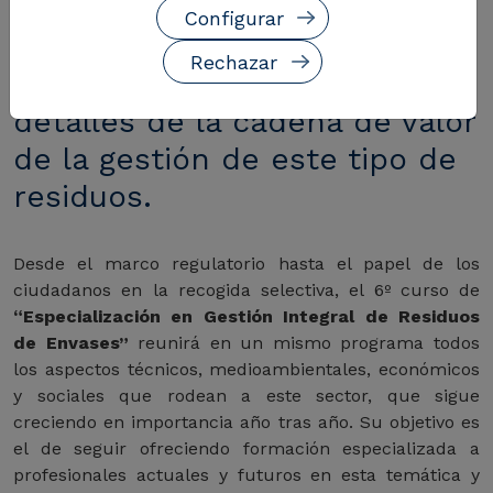
Configurar
Destacados profesionales del
Rechazar
sector presentarán todos los
detalles de la cadena de valor
de la gestión de este tipo de
residuos.
Desde el marco regulatorio hasta el papel de los
ciudadanos en la recogida selectiva, el 6º curso de
“Especialización en Gestión Integral de Residuos
de Envases”
reunirá en un mismo programa todos
los aspectos técnicos, medioambientales, económicos
y sociales que rodean a este sector, que sigue
creciendo en importancia año tras año. Su objetivo es
el de seguir ofreciendo formación especializada a
profesionales actuales y futuros en esta temática y