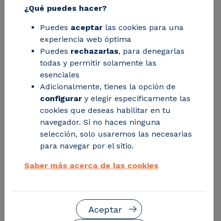
¿Qué puedes hacer?
de Aragón junto con los sistemas
Puedes
aceptar
las cookies para una
colectivos Ecoembes y Ecovidrio, la
experiencia web óptima
Fundación CIRCE lanzan este curso de
Puedes
rechazarlas
, para denegarlas
especialización de 50 horas, al que ya
todas y permitir solamente las
esenciales
es posible preinscribirse.
Adicionalmente, tienes la opción de
configurar
y elegir especificamente las
cookies que deseas habilitar en tu
navegador. Si no haces ninguna
selección, solo usaremos las necesarias
para navegar por el sitio.
Saber más acerca de las cookies
Aceptar