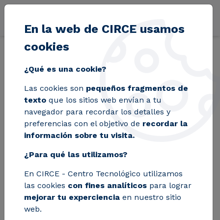
Pasar al contenido principal
En la web de CIRCE usamos
cookies
Volver
Inicio
Blog
Nueva edición del curso gratuito sobre la gestión i
¿Qué es una cookie?
Las cookies son
pequeños fragmentos de
Nueva edición del
texto
que los sitios web envían a tu
navegador para recordar los detalles y
curso gratuito sobre
preferencias con el objetivo de
recordar la
información sobre tu visita.
la gestión integral de
¿Para qué las utilizamos?
los residuos de
En CIRCE - Centro Tecnológico utilizamos
envases
las cookies
con fines analíticos
para lograr
mejorar tu experciencia
en nuestro sitio
web.
Por sexto año consecutivo el Gobierno