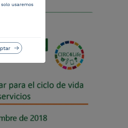
acovia.
, solo usaremos
ptar