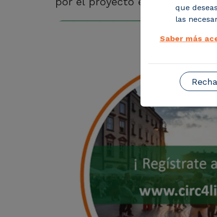
por el proyecto europeo CIRC4L
que deseas
las necesar
Saber más ace
Recha