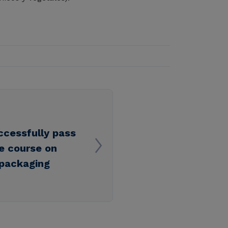
ccessfully pass
he course on
 packaging