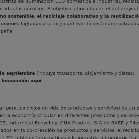
trias de iluminación LED doméstica e industrial, reciclaj
roductos cárnicos. El objetivo, alineado con el del proyec
o sostenible, el reciclaje colaborativo y la reutilizaci
luciones logradas a lo largo del evento serán demostradas
spaña.
 de septiembre
(incluye transporte, alojamiento y dietas)
Innovación aquí
 para los ciclos de vida de productos y servicios) es un
 la economía circular en diferentes productos y servicios 
CE, Indumetal Recycling, ONA Product, SIG de RAEE y Pilas S
os en la co-creación de productos y servicios, el reciclaj
 LED, tabletas informáticas y la industria alimentaria (cár