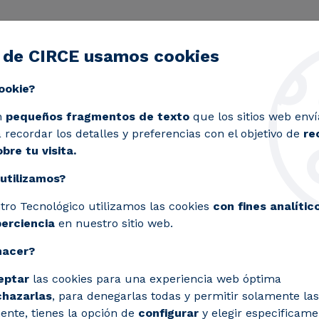
 de CIRCE usamos cookies
ctividad
Servicios
Laboratorios
Proyectos y 
Toggle submenu
ookie?
onomía circular busca expertos para desarrollar nuevo
n
pequeños fragmentos de texto
que los sitios web enví
recordar los detalles y preferencias con el objetivo de
re
bre tu visita.
utilizamos?
e innovación en econom
tro Tecnológico utilizamos las cookies
con fines analític
ara desarrollar nuevo
perciencia
en nuestro sitio web.
hacer?
eptar
las cookies para una experiencia web óptima
artir su conocimiento en economía circul
chazarlas
, para denegarlas todas y permitir solamente las
ente, tienes la opción de
configurar
y elegir especificame