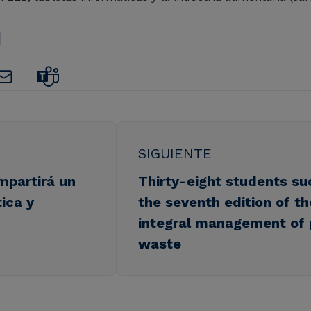
SIGUIENTE
mpartirá un
Thirty-eight students su
ica y
the seventh edition of t
integral management of
waste