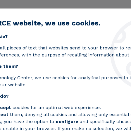
RCE website, we use cookies.
egic lines
Services
Laboratories
Projects an
Toggle submenu
kie?
ntar la industria química sostenible en Europa
all pieces of text that websites send to your browser to 
ferences, with the purpose of recalling information about y
e them?
proyecto para fomentar 
hnology Center, we use cookies for analytical purposes to
our website.
le en Europa
 do?
cept
cookies for an optimal web experience.
ject
them, denying all cookies and allowing only essential 
y, you have the option to
configure
and specifically choos
 enable in your browser. If you make no selection, we will