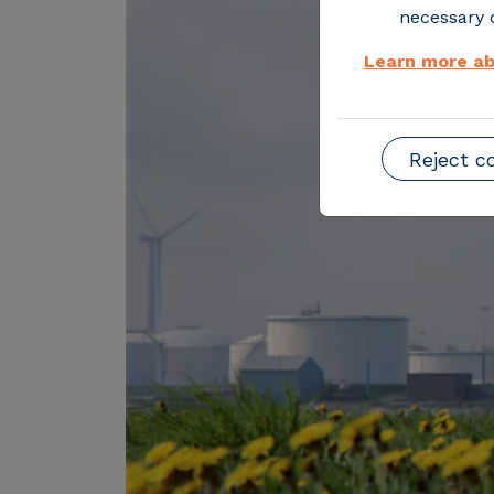
necessary o
Learn more ab
Reject c