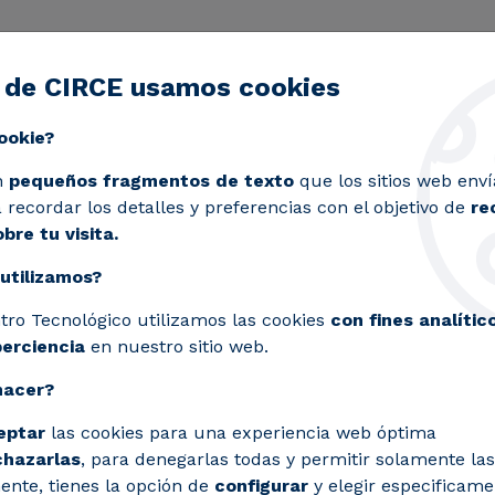
 de CIRCE usamos cookies
ctividad
Servicios
Laboratorios
Proyectos y 
Toggle submenu
ookie?
el sector biobasado con SYMBA y refuerza su apuesta por l
n
pequeños fragmentos de texto
que los sitios web enví
recordar los detalles y preferencias con el objetivo de
re
bre tu visita.
utilizamos?
 sostenibilidad en el s
tro Tecnológico utilizamos las cookies
con fines analític
erza su apuesta por la
perciencia
en nuestro sitio web.
hacer?
eptar
las cookies para una experiencia web óptima
a metodologías integradas que permiten e
chazarlas
, para denegarlas todas y permitir solamente las
ente, tienes la opción de
configurar
y elegir especificame