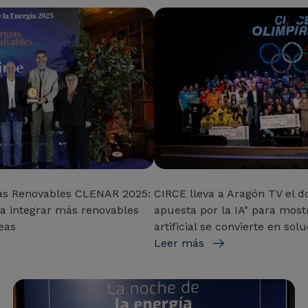
as Renovables CLENAR 2025:
CIRCE lleva a Aragón TV el d
para integrar más renovables
apuesta por la IA" para most
eas
artificial se convierte en sol
Leer más