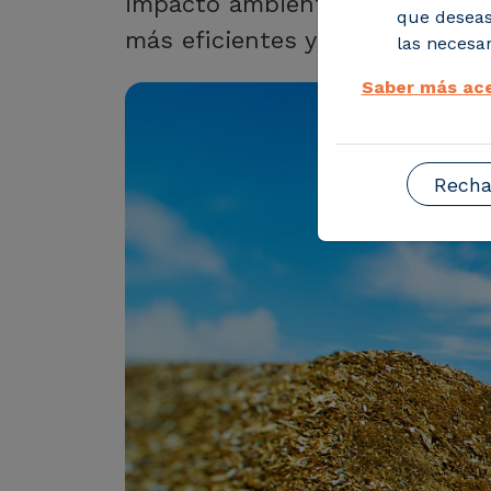
impacto ambiental, económico 
que deseas
más eficientes y circulares.
las necesar
Saber más ace
Recha