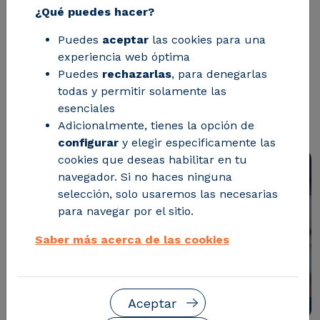
¿Qué puedes hacer?
CIRCE presentará en Metal Madrid
Puedes
aceptar
las cookies para una
2024 sus soluciones tecnológicas para
experiencia web óptima
optimizar los procesos industriales y
Puedes
rechazarlas
, para denegarlas
todas y permitir solamente las
reducir los costes energéticos de la
esenciales
industria intensiva en energía
Adicionalmente, tienes la opción de
configurar
y elegir especificamente las
cookies que deseas habilitar en tu
navegador. Si no haces ninguna
selección, solo usaremos las necesarias
para navegar por el sitio.
Saber más acerca de las cookies
Aceptar