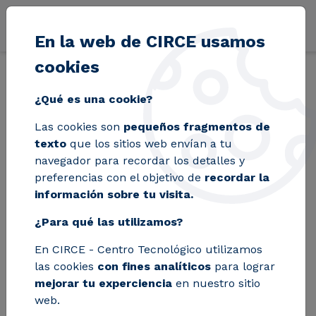
Pasar al contenido principal
En la web de CIRCE usamos
cookies
Volver
Inicio
Blog
CIRCE en Metal Madrid 2024: Innovación para la opti
¿Qué es una cookie?
Las cookies son
pequeños fragmentos de
CIRCE en Metal
texto
que los sitios web envían a tu
navegador para recordar los detalles y
Madrid 2024:
preferencias con el objetivo de
recordar la
información sobre tu visita.
Innovación para la
¿Para qué las utilizamos?
optimización
En CIRCE - Centro Tecnológico utilizamos
energética en la
las cookies
con fines analíticos
para lograr
industria del metal
mejorar tu experciencia
en nuestro sitio
web.