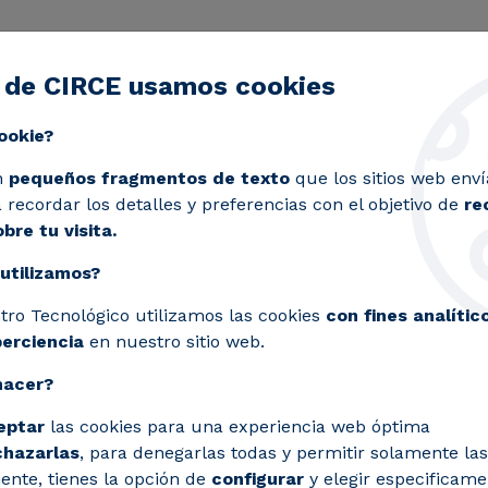
 de CIRCE usamos cookies
ctividad
Servicios
Laboratorios
Proyectos y 
Toggle submenu
ookie?
omoción del uso energético de la biomasa procedente de p
n
pequeños fragmentos de texto
que los sitios web enví
recordar los detalles y preferencias con el objetivo de
re
bre tu visita.
utilizamos?
los talleres de promoci
tro Tecnológico utilizamos las cookies
con fines analític
 biomasa procedente de
perciencia
en nuestro sitio web.
las
hacer?
eptar
las cookies para una experiencia web óptima
brado varios talleres en el marco del p
chazarlas
, para denegarlas todas y permitir solamente las
ente, tienes la opción de
configurar
y elegir especificame