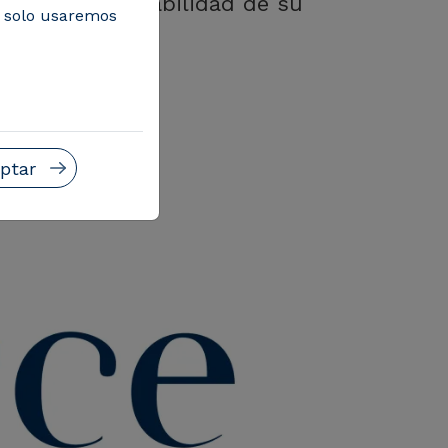
ara ello la viabilidad de su
, solo usaremos
ptar