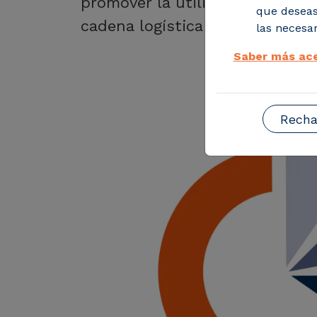
promover la utilización renova
que deseas
cadena logística
las necesar
Saber más ace
Recha