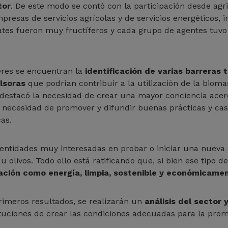
tor
. De este modo se contó con la participación desde agr
resas de servicios agrícolas y de servicios energéticos, 
bates fueron muy fructíferos y cada grupo de agentes tuvo
leres se encuentran la
identificación de varias barreras 
lsoras
que podrían contribuir a la utilización de la biom
e destacó la necesidad de crear una mayor conciencia acerc
 necesidad de promover y difundir buenas prácticas y casos
cas.
 entidades muy interesadas en probar o iniciar una nueva
 olivos. Todo ello está ratificando que, si bien ese tipo d
zación como energía, limpia, sostenible y económicamen
rimeros resultados, se realizarán un
análisis del sector y
ituciones de crear las condiciones adecuadas para la pro