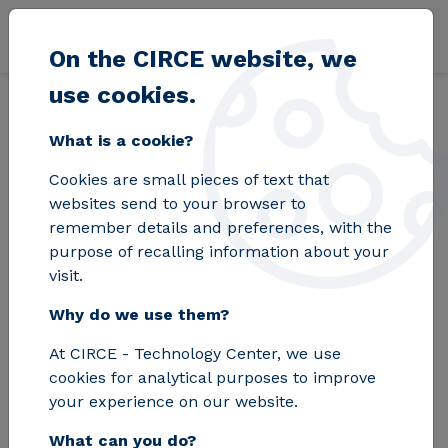
Skip to main content
On the CIRCE website, we
use cookies.
Back
Home
Blog
El pretratamiento: la fase que decide si un residuo
What is a cookie?
Cookies are small pieces of text that
El pretratamiento: la
websites send to your browser to
remember details and preferences, with the
fase que decide si un
purpose of recalling information about your
visit.
residuo industrial se
Why do we use them?
valoriza o acaba en
At CIRCE - Technology Center, we use
vertedero
cookies for analytical purposes to improve
your experience on our website.
What can you do?
¿Dónde recae realmente el éxito de la