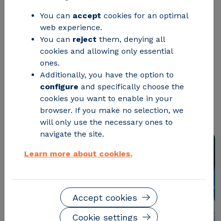
valorización de residuos industriales?
You can
accept
cookies for an optimal
web experience.
En muchos casos, en una fase previa
You can
reject
them, denying all
poco visible pero decisiva: el
cookies and allowing only essential
pretratamiento que permite
ones.
Additionally, you have the option to
transformar residuos complejos en
configure
and specifically choose the
corrientes preparadas para recuperar
cookies you want to enable in your
browser. If you make no selection, we
su valor.
will only use the necessary ones to
navigate the site.
Learn more about cookies.
Accept cookies
Cookie settings