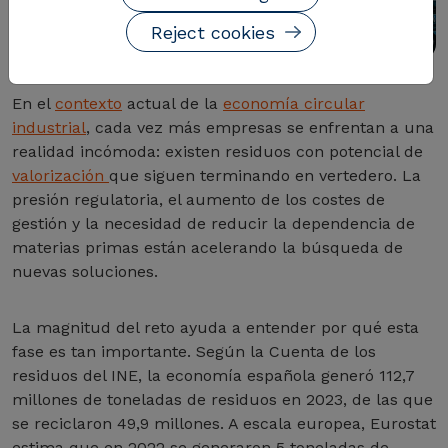
Reject cookies
En el
contexto
actual de la
economía circular
industrial
, cada vez más empresas se enfrentan a una
realidad incómoda: existen residuos con potencial de
valorización
que siguen terminando en vertedero. La
presión regulatoria, el aumento de los costes de
gestión y la necesidad de reducir la dependencia de
materias primas están acelerando la búsqueda de
nuevas soluciones.
La magnitud del reto ayuda a entender por qué esta
fase es tan importante. Según la Cuenta de los
residuos del INE, la economía española generó 112,7
millones de toneladas de residuos en 2023, de las que
se reciclaron 49,9 millones. A escala europea, Eurostat
estima que en 2022 se generaron 5 toneladas de