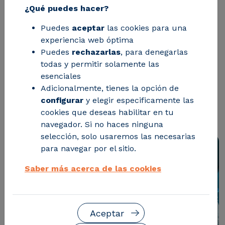
¿Qué puedes hacer?
valorización de residuos industriales?
Puedes
aceptar
las cookies para una
En muchos casos, en una fase previa
experiencia web óptima
poco visible pero decisiva: el
Puedes
rechazarlas
, para denegarlas
pretratamiento que permite
todas y permitir solamente las
esenciales
transformar residuos complejos en
Adicionalmente, tienes la opción de
corrientes preparadas para recuperar
configurar
y elegir especificamente las
cookies que deseas habilitar en tu
su valor.
navegador. Si no haces ninguna
selección, solo usaremos las necesarias
para navegar por el sitio.
Saber más acerca de las cookies
Aceptar