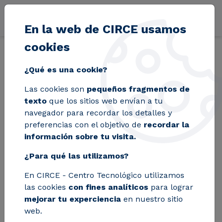
Pasar al contenido principal
En la web de CIRCE usamos
cookies
Volver
Inicio
Blog
El pretratamiento: la fase que decide si un residuo
¿Qué es una cookie?
Las cookies son
pequeños fragmentos de
El pretratamiento: la
texto
que los sitios web envían a tu
navegador para recordar los detalles y
fase que decide si un
preferencias con el objetivo de
recordar la
información sobre tu visita.
residuo industrial se
¿Para qué las utilizamos?
valoriza o acaba en
En CIRCE - Centro Tecnológico utilizamos
vertedero
las cookies
con fines analíticos
para lograr
mejorar tu experciencia
en nuestro sitio
web.
¿Dónde recae realmente el éxito de la