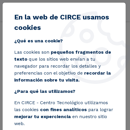
Pasar al contenido principal
En la web de CIRCE usamos
cookies
Volver
Inicio
Blog
¿Qué es una cookie?
CIRCE coordina la
Las cookies son
pequeños fragmentos de
texto
que los sitios web envían a tu
puesta en marcha
navegador para recordar los detalles y
preferencias con el objetivo de
recordar la
de un horno 100 %
información sobre tu visita.
eléctrico para la
¿Para qué las utilizamos?
fusión de frita
En CIRCE - Centro Tecnológico utilizamos
las cookies
con fines analíticos
para lograr
cerámica hasta
mejorar tu experciencia
en nuestro sitio
web.
1.500 °C