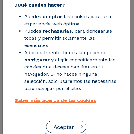
¿Qué puedes hacer?
15/07/2026 - Eficiencia y descarbonización
Puedes
aceptar
las cookies para una
experiencia web óptima
El demostrador, desarrollado en el marco del
Puedes
rechazarlas
, para denegarlas
proyecto europeo eLITHE, ha iniciado la
todas y permitir solamente las
producción de frita sin emplear gas natural y
esenciales
abre la puerta al diseño de un horno
Adicionalmente, tienes la opción de
industrial de capacidad diez veces superior.
configurar
y elegir especificamente las
cookies que deseas habilitar en tu
Descubrir más
navegador. Si no haces ninguna
selección, solo usaremos las necesarias
para navegar por el sitio.
Saber más acerca de las cookies
Aceptar