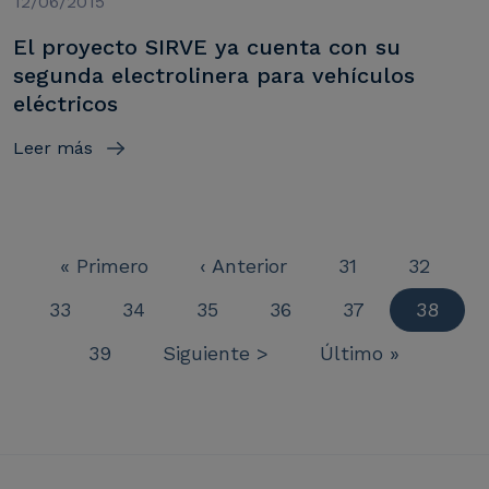
12/06/2015
El proyecto SIRVE ya cuenta con su
segunda electrolinera para vehículos
eléctricos
Leer más
Primera página
Página anterior
Página
Página
« Primero
‹ Anterior
31
32
Página
Página
Página
Página
Página
Página 
33
34
35
36
37
38
Paginación
Página
Siguiente página
Última página
39
Siguiente >
Último »