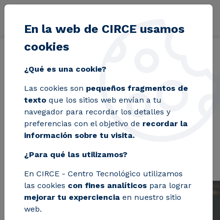
Pasar al contenido principal
En la web de CIRCE usamos
cookies
¿Qué es una cookie?
Las cookies son
pequeños fragmentos de
texto
que los sitios web envían a tu
navegador para recordar los detalles y
preferencias con el objetivo de
recordar la
información sobre tu visita.
¿Para qué las utilizamos?
En CIRCE - Centro Tecnológico utilizamos
las cookies
con fines analíticos
para lograr
mejorar tu experciencia
en nuestro sitio
Sostenibilidad Energía
web.